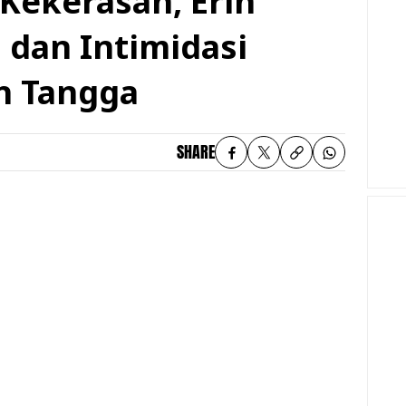
 Kekerasan, Erin
dan Intimidasi
h Tangga
SHARE