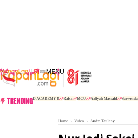
MENU
TRENDING
D ACADEMY 8
Raisa
MCU
Aaliyah Massaid
Sarwenda
Home
Video
Andre Taulany