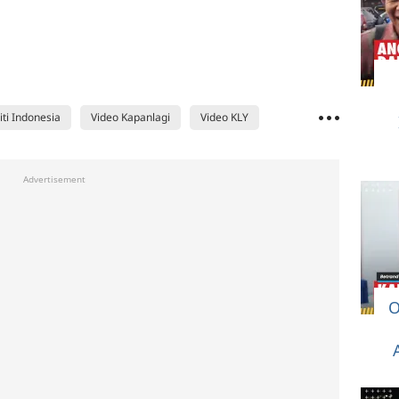
iti Indonesia
Video Kapanlagi
Video KLY
Advertisement
O