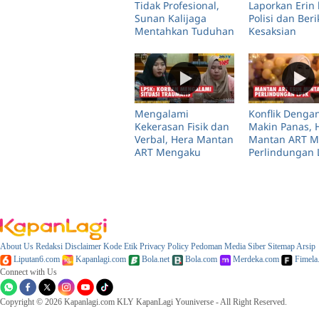
Tidak Profesional,
Laporkan Erin 
Sunan Kalijaga
Polisi dan Ber
Mentahkan Tuduhan
Kesaksian
Erin Taulany
Mengejutkan
Mengalami
Konflik Dengan
Kekerasan Fisik dan
Makin Panas, 
Verbal, Hera Mantan
Mantan ART M
ART Mengaku
Perlindungan 
Trauma
About Us
Redaksi
Disclaimer
Kode Etik
Privacy Policy
Pedoman Media Siber
Sitemap
Arsip
Liputan6.com
Kapanlagi.com
Bola.net
Bola.com
Merdeka.com
Fimela
Connect with Us
Copyright © 2026 Kapanlagi.com KLY KapanLagi Youniverse - All Right Reserved.