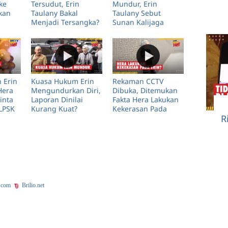
ke
Tersudut, Erin
Mundur, Erin
ikan
Taulany Bakal
Taulany Sebut
Menjadi Tersangka?
Sunan Kalijaga
Tidak Profesional
 Erin
Kuasa Hukum Erin
Rekaman CCTV
Hera
Mengundurkan Diri,
Dibuka, Ditemukan
inta
Laporan Dinilai
Fakta Hera Lakukan
LPSK
Kurang Kuat?
Kekerasan Pada
R
Erin?
.com
Brilio.net