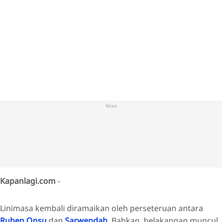
Iklan
Kapanlagi.com
-
Linimasa kembali diramaikan oleh perseteruan antara
Ruben Onsu
dan
Sarwendah
. Bahkan, belakangan muncul