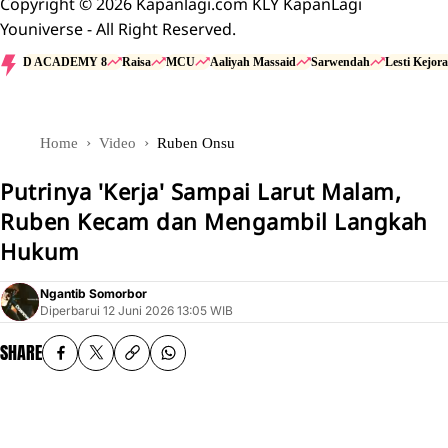
Copyright © 2026 Kapanlagi.com KLY KapanLagi
Youniverse - All Right Reserved.
D ACADEMY 8
Raisa
MCU
Aaliyah Massaid
Sarwendah
Lesti Kejora
Home
Video
Ruben Onsu
Putrinya 'Kerja' Sampai Larut Malam,
Ruben Kecam dan Mengambil Langkah
Hukum
Ngantib Somorbor
Diperbarui
12 Juni 2026 13:05 WIB
SHARE