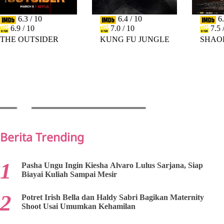
6.3 / 10
6.4 / 10
6.
6.9 / 10
7.0 / 10
7.5 
THE OUTSIDER
KUNG FU JUNGLE
SHAO
PREV
NEXT
Berita Trending
Pasha Ungu Ingin Kiesha Alvaro Lulus Sarjana, Siap
Biayai Kuliah Sampai Mesir
Potret Irish Bella dan Haldy Sabri Bagikan Maternity
Shoot Usai Umumkan Kehamilan