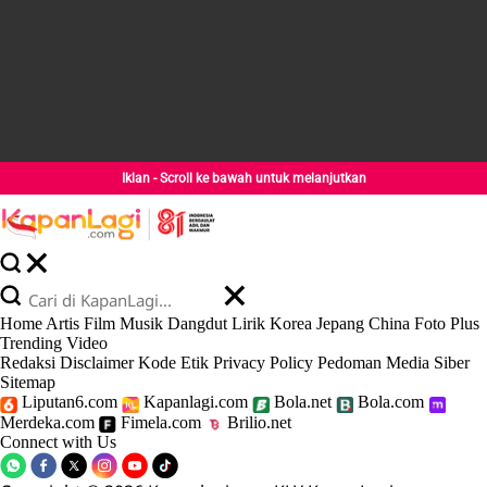
Iklan - Scroll ke bawah untuk melanjutkan
Home
Artis
Film
Musik
Dangdut
Lirik
Korea
Jepang
China
Foto
Plus
Trending
Video
Redaksi
Disclaimer
Kode Etik
Privacy Policy
Pedoman Media Siber
Sitemap
Liputan6.com
Kapanlagi.com
Bola.net
Bola.com
Merdeka.com
Fimela.com
Brilio.net
Connect with Us