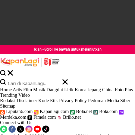
Iklan - Scroll ke bawah untuk melanjutkan
Home
Artis
Film
Musik
Dangdut
Lirik
Korea
Jepang
China
Foto
Plus
Trending
Video
Redaksi
Disclaimer
Kode Etik
Privacy Policy
Pedoman Media Siber
Sitemap
Liputan6.com
Kapanlagi.com
Bola.net
Bola.com
Merdeka.com
Fimela.com
Brilio.net
Connect with Us