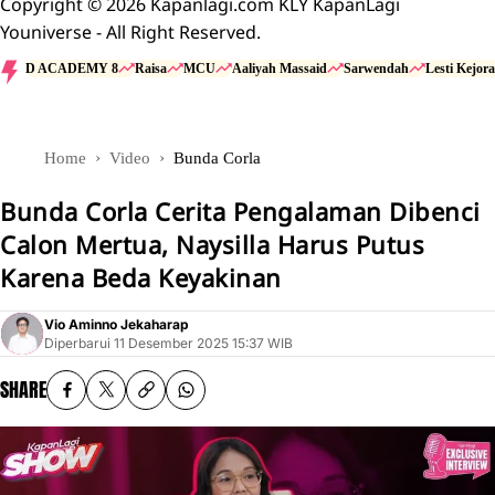
Copyright © 2026 Kapanlagi.com KLY KapanLagi
Youniverse - All Right Reserved.
D ACADEMY 8
Raisa
MCU
Aaliyah Massaid
Sarwendah
Lesti Kejora
Home
Video
Bunda Corla
Bunda Corla Cerita Pengalaman Dibenci
Calon Mertua, Naysilla Harus Putus
Karena Beda Keyakinan
Vio Aminno Jekaharap
Diperbarui
11 Desember 2025 15:37 WIB
SHARE