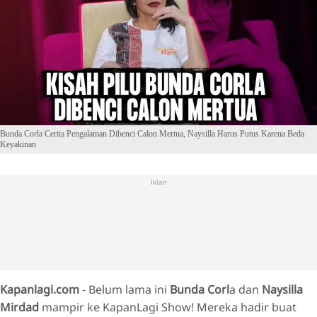
Bunda Corla Cerita Pengalaman Dibenci Calon Mertua, Naysilla Harus Putus Karena Beda
Keyakinan
Iklan
Kapanlagi.com
- Belum lama ini
Bunda Corl
a dan
Naysilla
Mirdad
mampir ke KapanLagi Show! Mereka hadir buat