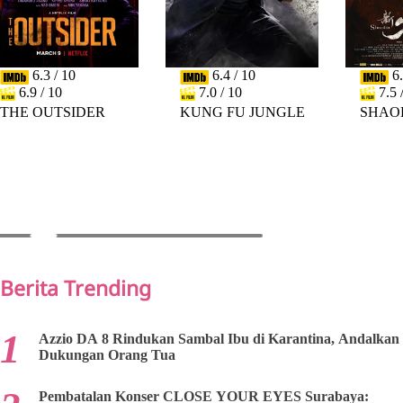
6.3 / 10
6.4 / 10
6.
6.9 / 10
7.0 / 10
7.5 
THE OUTSIDER
KUNG FU JUNGLE
SHAO
PREV
NEXT
Berita Trending
Azzio DA 8 Rindukan Sambal Ibu di Karantina, Andalkan
Dukungan Orang Tua
Pembatalan Konser CLOSE YOUR EYES Surabaya: