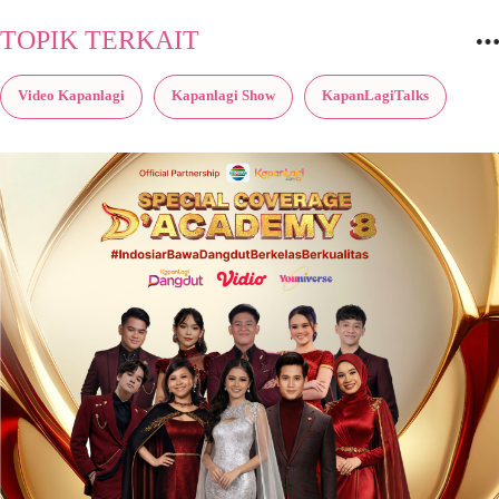
TOPIK TERKAIT
Video Kapanlagi
Kapanlagi Show
KapanLagiTalks