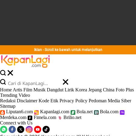
Iklan - Scroll ke bawah untuk melanjutkan
Home
Artis
Film
Musik
Dangdut
Lirik
Korea
Jepang
China
Foto
Plus
Trending
Video
Redaksi
Disclaimer
Kode Etik
Privacy Policy
Pedoman Media Siber
Sitemap
Liputan6.com
Kapanlagi.com
Bola.net
Bola.com
Merdeka.com
Fimela.com
Brilio.net
Connect with Us