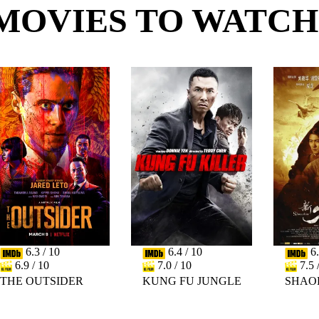
MOVIES TO WATCH
6.3 / 10
6.4 / 10
6.
6.9 / 10
7.0 / 10
7.5 
THE OUTSIDER
KUNG FU JUNGLE
SHAO