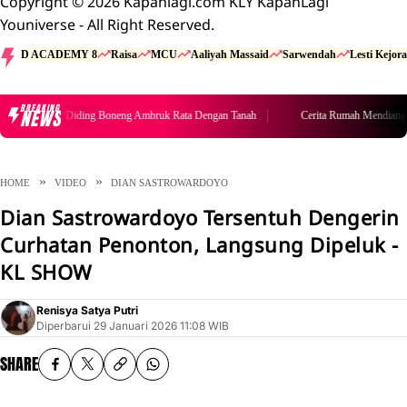
Copyright © 2026 Kapanlagi.com KLY KapanLagi
Youniverse - All Right Reserved.
D ACADEMY 8
Raisa
MCU
Aaliyah Massaid
Sarwendah
Lesti Kejora
BREAKING
NEWS
h Mendiang Diding Boneng Ambruk Rata Dengan Tanah
Cerita Rumah Mendiang Di
HOME
VIDEO
DIAN SASTROWARDOYO
Dian Sastrowardoyo Tersentuh Dengerin
Curhatan Penonton, Langsung Dipeluk -
KL SHOW
Renisya Satya Putri
Diperbarui
29 Januari 2026 11:08 WIB
SHARE