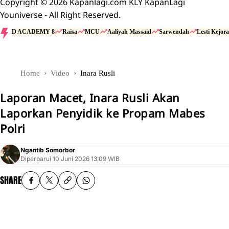
Copyright © 2026 Kapanlagi.com KLY KapanLagi
Youniverse - All Right Reserved.
D ACADEMY 8
Raisa
MCU
Aaliyah Massaid
Sarwendah
Lesti Kejora
Home
Video
Inara Rusli
Laporan Macet, Inara Rusli Akan
Laporkan Penyidik ke Propam Mabes
Polri
Ngantib Somorbor
Diperbarui
10 Juni 2026 13:09 WIB
SHARE