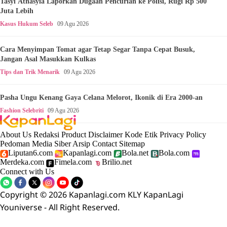
Tasyi Athasyia Laporkan Dugaan Pencurian ke Polisi, Rugi Rp 500
Juta Lebih
Kasus Hukum Seleb
09 Agu 2026
Cara Menyimpan Tomat agar Tetap Segar Tanpa Cepat Busuk,
Jangan Asal Masukkan Kulkas
Tips dan Trik Menarik
09 Agu 2026
Pasha Ungu Kenang Gaya Celana Melorot, Ikonik di Era 2000-an
Fashion Selebriti
09 Agu 2026
About Us
Redaksi
Product
Disclaimer
Kode Etik
Privacy Policy
Pedoman Media Siber
Arsip
Contact
Sitemap
Liputan6.com
Kapanlagi.com
Bola.net
Bola.com
Merdeka.com
Fimela.com
Brilio.net
Connect with Us
Copyright © 2026 Kapanlagi.com KLY KapanLagi
Youniverse - All Right Reserved.