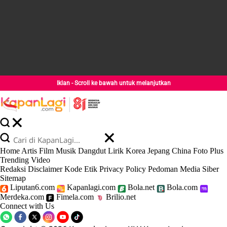
Iklan - Scroll ke bawah untuk melanjutkan
Home
Artis
Film
Musik
Dangdut
Lirik
Korea
Jepang
China
Foto
Plus
Trending
Video
Redaksi
Disclaimer
Kode Etik
Privacy Policy
Pedoman Media Siber
Sitemap
Liputan6.com
Kapanlagi.com
Bola.net
Bola.com
Merdeka.com
Fimela.com
Brilio.net
Connect with Us