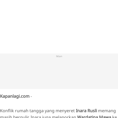
Iklan
Kapanlagi.com
-
Konflik rumah tangga yang menyeret
Inara Rusli
memang
masih bergulir. Inara juga melaporkan
Wardatina Mawa
ke