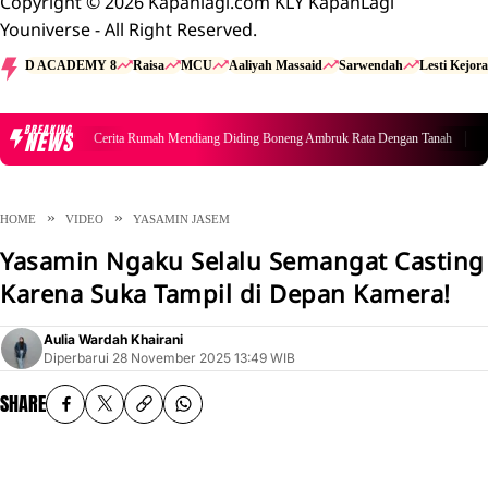
Copyright © 2026 Kapanlagi.com KLY KapanLagi
Youniverse - All Right Reserved.
D ACADEMY 8
Raisa
MCU
Aaliyah Massaid
Sarwendah
Lesti Kejora
BREAKING
NEWS
Cerita Rumah Mendiang Diding Boneng Ambruk Rata Dengan Tanah
HOME
VIDEO
YASAMIN JASEM
Yasamin Ngaku Selalu Semangat Casting
Karena Suka Tampil di Depan Kamera!
Aulia Wardah Khairani
Diperbarui
28 November 2025 13:49 WIB
SHARE