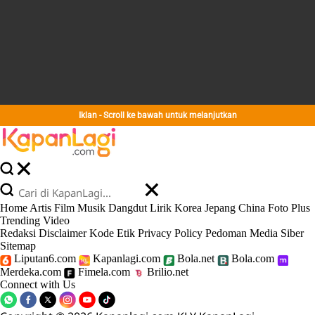
Iklan - Scroll ke bawah untuk melanjutkan
Home
Artis
Film
Musik
Dangdut
Lirik
Korea
Jepang
China
Foto
Plus
Trending
Video
Redaksi
Disclaimer
Kode Etik
Privacy Policy
Pedoman Media Siber
Sitemap
Liputan6.com
Kapanlagi.com
Bola.net
Bola.com
Merdeka.com
Fimela.com
Brilio.net
Connect with Us