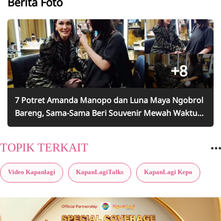
Berita Foto
+8
7 Potret Amanda Manopo dan Luna Maya Ngobrol
Bareng, Sama-Sama Beri Souvenir Mewah Waktu
Nikah
TOPIK TERKAIT
Video Kapanlagi
KapanLagiTalks
KapanLagi Kepo