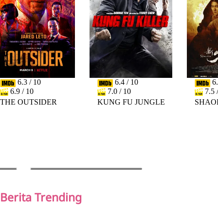
6.3 / 10
6.4 / 10
6.
6.9 / 10
7.0 / 10
7.5 
THE OUTSIDER
KUNG FU JUNGLE
SHAO
PREV
NEXT
Berita Trending