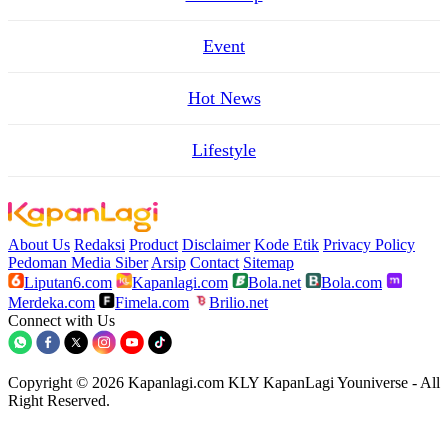
Event
Hot News
Lifestyle
About Us
Redaksi
Product
Disclaimer
Kode Etik
Privacy Policy
Pedoman Media Siber
Arsip
Contact
Sitemap
Liputan6.com
Kapanlagi.com
Bola.net
Bola.com
Merdeka.com
Fimela.com
Brilio.net
Connect with Us
Copyright © 2026 Kapanlagi.com KLY KapanLagi Youniverse - All
Right Reserved.