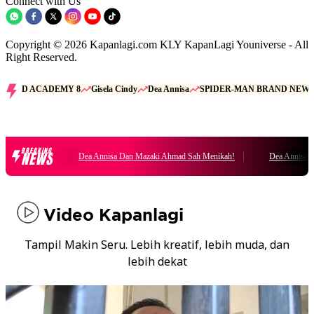
Connect with Us
Copyright © 2026 Kapanlagi.com KLY KapanLagi Youniverse - All
Right Reserved.
D ACADEMY 8
Gisela Cindy
Dea Annisa
SPIDER-MAN BRAND NEW 
BREAKING
NEWS
Dea Annisa Dan Mazaki Ahmad Sah Menikah!
Dea Annisa Dan
Video Kapanlagi
Tampil Makin Seru. Lebih kreatif, lebih muda, dan
lebih dekat