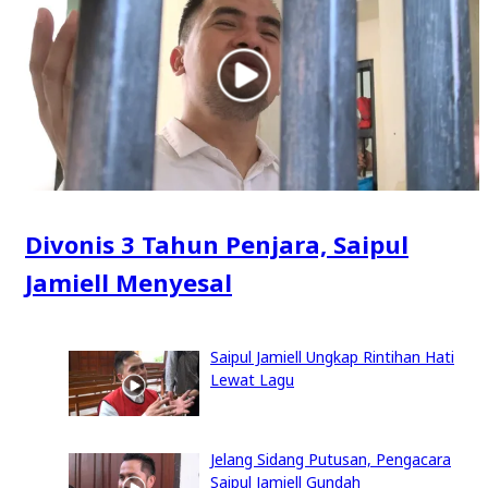
Divonis 3 Tahun Penjara, Saipul
Jamiell Menyesal
Saipul Jamiell Ungkap Rintihan Hati
Lewat Lagu
Jelang Sidang Putusan, Pengacara
Saipul Jamiell Gundah