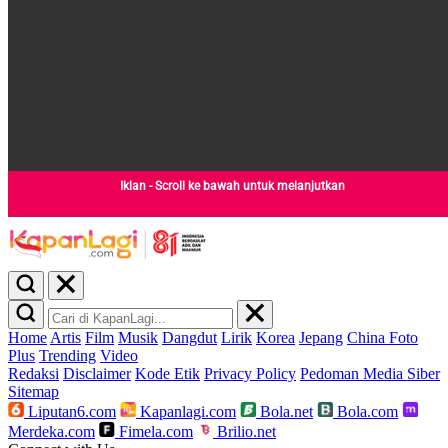
Iklan - Scroll ke bawah untuk melanjutkan
Home
Artis
Film
Musik
Dangdut
Lirik
Korea
Jepang
China
Foto
Plus
Trending
Video
Redaksi
Disclaimer
Kode Etik
Privacy Policy
Pedoman Media Siber
Sitemap
Liputan6.com
Kapanlagi.com
Bola.net
Bola.com
Merdeka.com
Fimela.com
Brilio.net